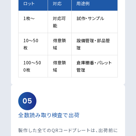
ロット
対応
用途例
1枚〜
対応可
試作・サンプル
能
10〜50
得意領
設備管理・部品管
枚
域
理
100〜50
得意領
倉庫棚番・パレット
0枚
域
管理
05
全数読み取り検査で出荷
製作した全てのQRコードプレートは、出荷前に