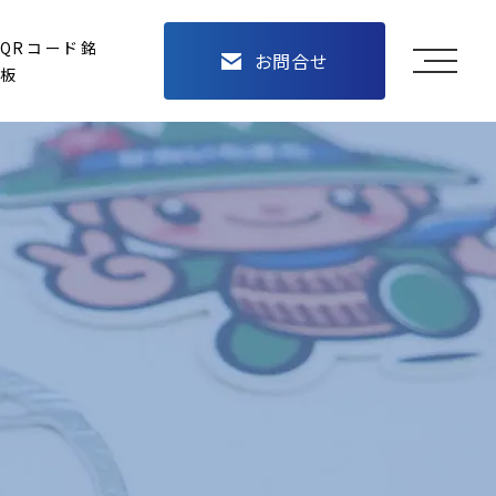
QRコード銘
お問合せ
メニュ
板