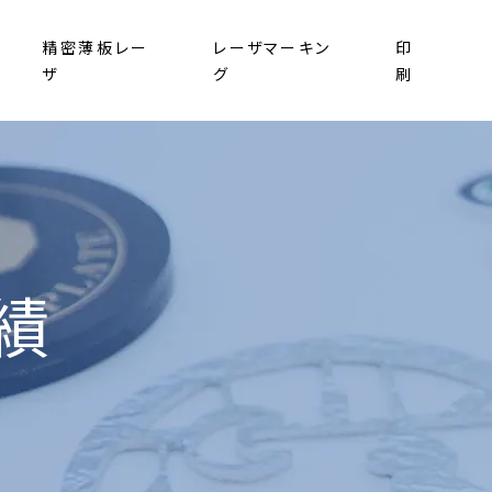
精密薄板レー
レーザマーキン
印
ザ
グ
刷
績