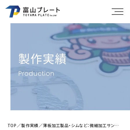
メニ
製作実績
Production
TOP
製作実績
薄板加工製品・シムなど：微細加工サンプル 「葉脈」