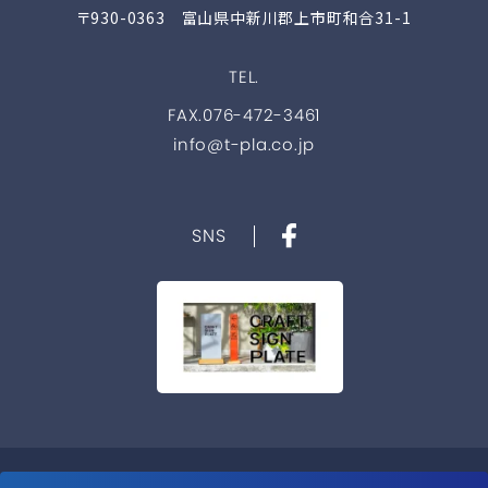
〒930-0363 富山県中新川郡上市町和合31-1
TEL.
FAX.076-472-3461
info@t-pla.co.jp
SNS
Copyright © 2021 TOYAMA PLATE co.,ltd. All Rights Reserved.