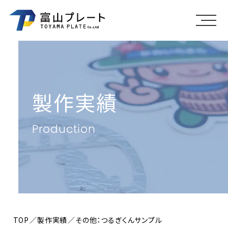
メニ
製作実績
Production
TOP
製作実績
その他：つるぎくんサンプル