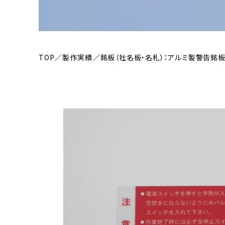
TOP
製作実績
銘板（社名板・名札）：アルミ製警告銘