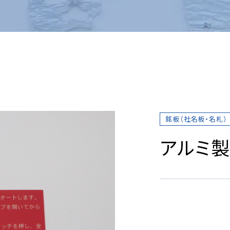
板
銘板（社名板・名札）
アルミ