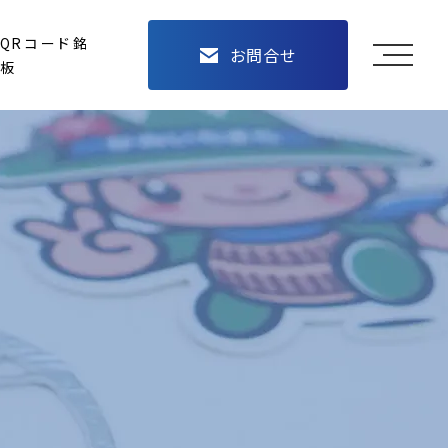
QRコード銘
お問合せ
メニュ
板