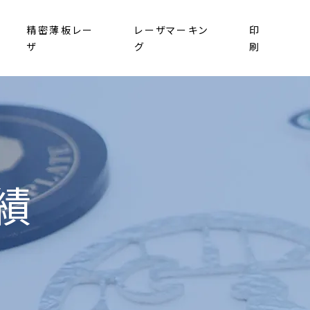
精密薄板レー
レーザマーキン
印
ザ
グ
刷
績