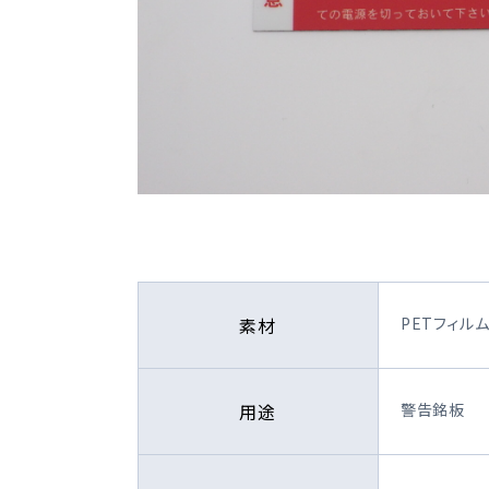
素材
PETフィル
用途
警告銘板