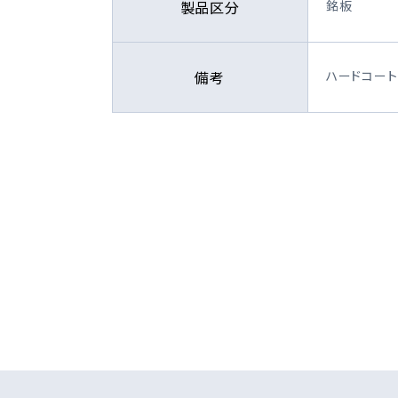
製品区分
銘板
備考
ハードコート