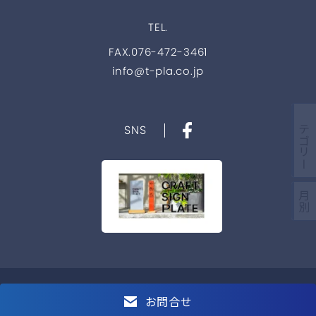
TEL.
FAX.076-472-3461
info@t-pla.co.jp
カテゴリー
SNS
月別
Copyright © 2021 TOYAMA PLATE co.,ltd. All Rights Reserved.
お問合せ