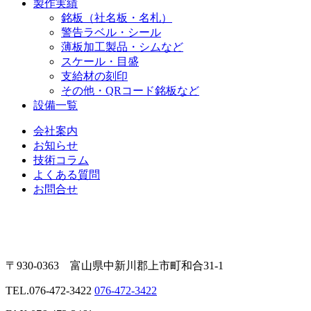
製作実績
銘板（社名板・名札）
警告ラベル・シール
薄板加工製品・シムなど
スケール・目盛
支給材の刻印
その他・QRコード銘板など
設備一覧
会社案内
お知らせ
技術コラム
よくある質問
お問合せ
〒930-0363 富山県中新川郡上市町和合31-1
TEL.
076-472-3422
076-472-3422