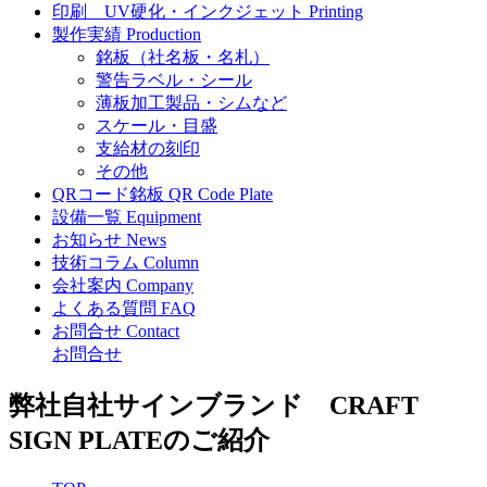
印刷
UV硬化・インクジェット
Printing
製作実績
Production
銘板（社名板・名札）
警告ラベル・シール
薄板加工製品・シムなど
スケール・目盛
支給材の刻印
その他
QRコード銘板
QR Code Plate
設備一覧
Equipment
お知らせ
News
技術コラム
Column
会社案内
Company
よくある質問
FAQ
お問合せ
Contact
お問合せ
弊社自社サインブランド CRAFT
SIGN PLATEのご紹介