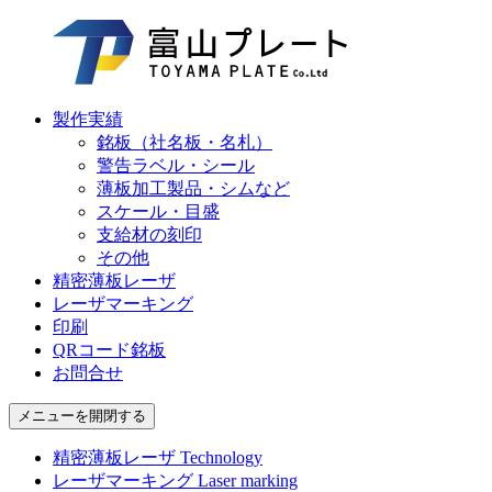
製作実績
銘板（社名板・名札）
警告ラベル・シール
薄板加工製品・シムなど
スケール・目盛
支給材の刻印
その他
精密薄板レーザ
レーザマーキング
印刷
QRコード銘板
お問合せ
メニューを開閉する
精密薄板レーザ
Technology
レーザマーキング
Laser marking