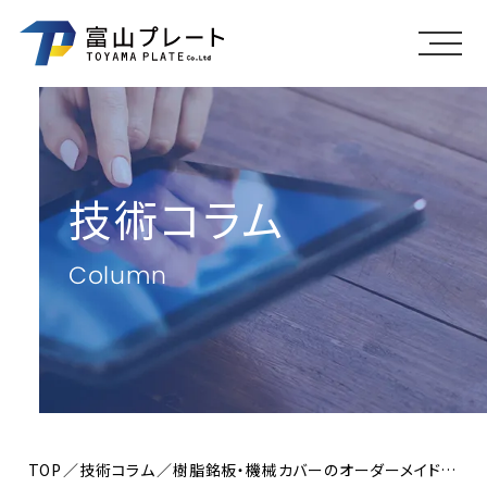
メニ
技術コラム
Column
TOP
技術コラム
樹脂銘板・機械カバーのオーダーメイド｜素材選びと加工のポイント