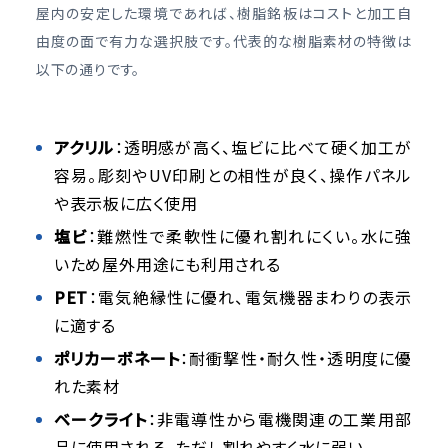
屋内の安定した環境であれば、樹脂銘板はコストと加工自
由度の面で有力な選択肢です。代表的な樹脂素材の特徴は
以下の通りです。
アクリル
：透明感が高く、塩ビに比べて硬く加工が
容易。彫刻やUV印刷との相性が良く、操作パネル
や表示板に広く使用
塩ビ
：難燃性で柔軟性に優れ割れにくい。水に強
いため屋外用途にも利用される
PET
：電気絶縁性に優れ、電気機器まわりの表示
に適する
ポリカーボネート
：耐衝撃性・耐久性・透明度に優
れた素材
ベークライト
：非電導性から電機関連の工業用部
品に使用される。ただし割れやすく水に弱い