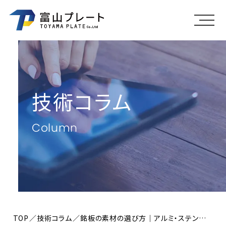
メニ
技術コラム
Column
TOP
技術コラム
銘板の素材の選び方｜アルミ・ステンレス・真鍮・樹脂の特徴と比較