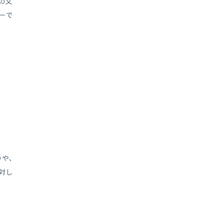
の文
ーで
や、
対し