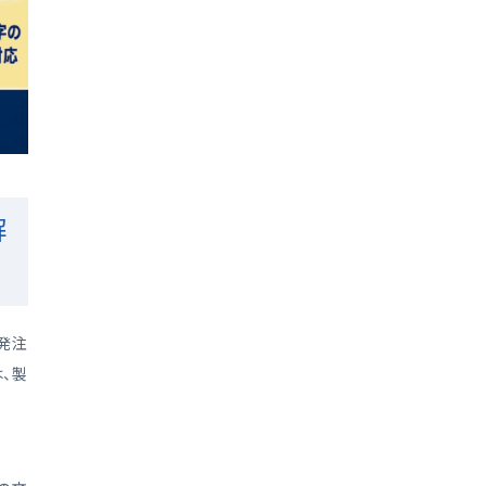
解
発注
、製