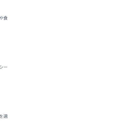
や食
シー
を選