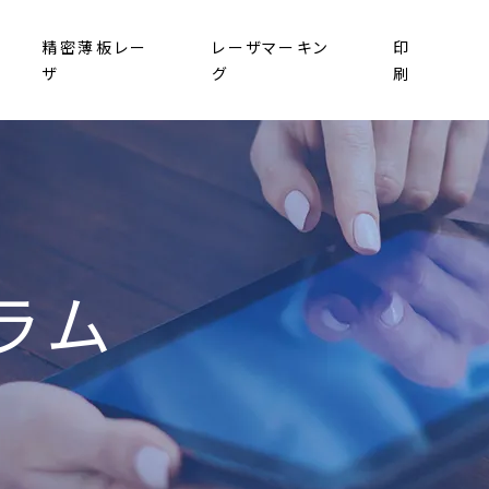
精密薄板レー
レーザマーキン
印
ザ
グ
刷
ラム