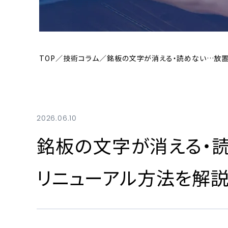
TOP
技術コラム
銘板の文字が消える・読めない…放
2026.06.10
銘板の文字が消える・
リニューアル方法を解