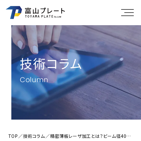
メニ
技術コラム
Column
TOP
技術コラム
精密薄板レーザ加工とは？ビーム径40μmで何ができるか