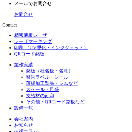
メールでお問合せ
お問合せ
Contact
精密薄板レーザ
レーザマーキング
印刷 （UV硬化・インクジェット）
QRコード銘板
製作実績
銘板（社名板・名札）
警告ラベル・シール
薄板加工製品・シムなど
スケール・目盛
支給材の刻印
その他・QRコード銘板など
設備一覧
会社案内
お知らせ
技術コラム