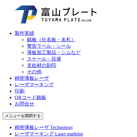
製作実績
銘板（社名板・名札）
警告ラベル・シール
薄板加工製品・シムなど
スケール・目盛
支給材の刻印
その他
精密薄板レーザ
レーザマーキング
印刷
QRコード銘板
お問合せ
メニューを開閉する
精密薄板レーザ
Technology
レーザマーキング
Laser marking