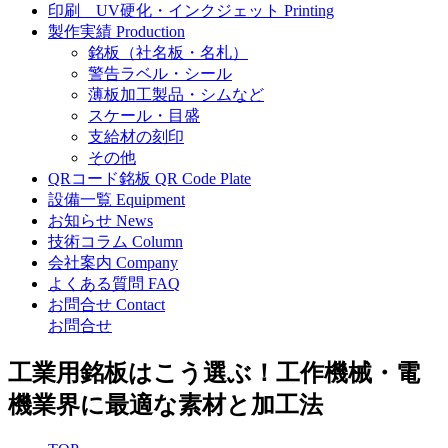
印刷
UV硬化・インクジェット
Printing
製作実績
Production
銘板（社名板・名札）
警告ラベル・シール
薄板加工製品・シムなど
スケール・目盛
支給材の刻印
その他
QRコード銘板
QR Code Plate
設備一覧
Equipment
お知らせ
News
技術コラム
Column
会社案内
Company
よくある質問
FAQ
お問合せ
Contact
お問合せ
工業用銘板はこう選ぶ！工作機械・電
機業界に最適な素材と加工法