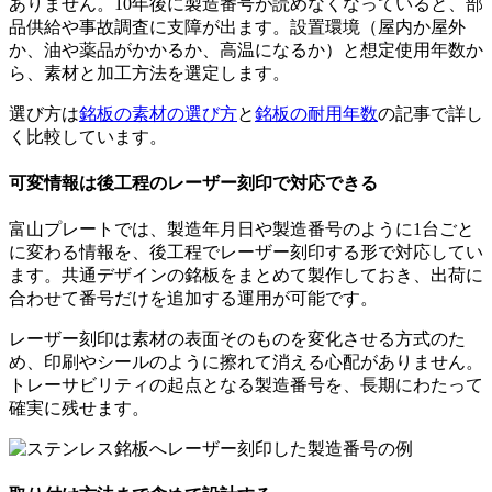
ありません。10年後に製造番号が読めなくなっていると、部
品供給や事故調査に支障が出ます。設置環境（屋内か屋外
か、油や薬品がかかるか、高温になるか）と想定使用年数か
ら、素材と加工方法を選定します。
選び方は
銘板の素材の選び方
と
銘板の耐用年数
の記事で詳し
く比較しています。
可変情報は後工程のレーザー刻印で対応できる
富山プレートでは、製造年月日や製造番号のように1台ごと
に変わる情報を、後工程でレーザー刻印する形で対応してい
ます。共通デザインの銘板をまとめて製作しておき、出荷に
合わせて番号だけを追加する運用が可能です。
レーザー刻印は素材の表面そのものを変化させる方式のた
め、印刷やシールのように擦れて消える心配がありません。
トレーサビリティの起点となる製造番号を、長期にわたって
確実に残せます。