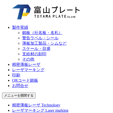
製作実績
銘板（社名板・名札）
警告ラベル・シール
薄板加工製品・シムなど
スケール・目盛
支給材の刻印
その他
精密薄板レーザ
レーザマーキング
印刷
QRコード銘板
お問合せ
メニューを開閉する
精密薄板レーザ
Technology
レーザマーキング
Laser marking