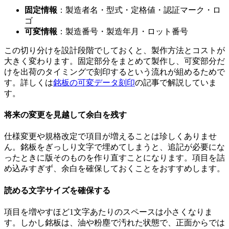
固定情報
：製造者名・型式・定格値・認証マーク・ロ
ゴ
可変情報
：製造番号・製造年月・ロット番号
この切り分けを設計段階でしておくと、製作方法とコストが
大きく変わります。固定部分をまとめて製作し、可変部分だ
けを出荷のタイミングで刻印するという流れが組めるためで
す。詳しくは
銘板の可変データ刻印
の記事で解説していま
す。
将来の変更を見越して余白を残す
仕様変更や規格改定で項目が増えることは珍しくありませ
ん。銘板をぎっしり文字で埋めてしまうと、追記が必要にな
ったときに版そのものを作り直すことになります。項目を詰
め込みすぎず、余白を確保しておくことをおすすめします。
読める文字サイズを確保する
項目を増やすほど1文字あたりのスペースは小さくなりま
す。しかし銘板は、油や粉塵で汚れた状態で、正面からでは