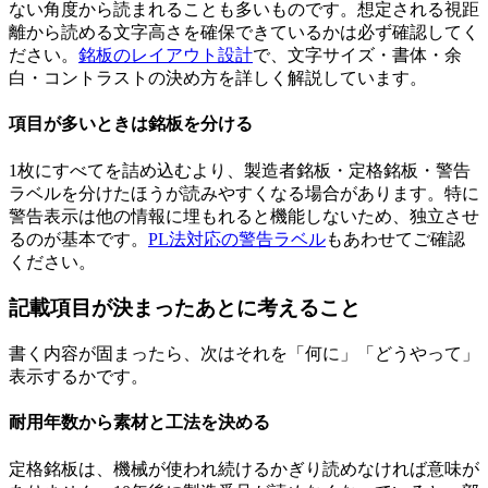
ない角度から読まれることも多いものです。想定される視距
離から読める文字高さを確保できているかは必ず確認してく
ださい。
銘板のレイアウト設計
で、文字サイズ・書体・余
白・コントラストの決め方を詳しく解説しています。
項目が多いときは銘板を分ける
1枚にすべてを詰め込むより、製造者銘板・定格銘板・警告
ラベルを分けたほうが読みやすくなる場合があります。特に
警告表示は他の情報に埋もれると機能しないため、独立させ
るのが基本です。
PL法対応の警告ラベル
もあわせてご確認
ください。
記載項目が決まったあとに考えること
書く内容が固まったら、次はそれを「何に」「どうやって」
表示するかです。
耐用年数から素材と工法を決める
定格銘板は、機械が使われ続けるかぎり読めなければ意味が