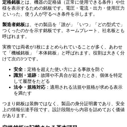
定格銘板
とは、機器の定格値（正常に使用できる条件）や仕
様を表示するための銘板です。電圧・電流・出力・使用圧力
といった、使う人が守るべき条件を示します。
製造者銘板
は、その製品を「誰が」「いつ」「どの型式で」
つくったのかを示す銘板です。ネームプレート、社名板とも
呼ばれます。
実務では両者が1枚にまとめられていることが多く、あわせ
て「機械銘板」「本体銘板」と呼ばれます。役割は大きく分
けて次の3つです。
安全
：定格を超えた使い方による事故を防ぐ
識別・追跡
：故障や不具合が起きたとき、個体を特定
して履歴をたどる
法令・規格対応
：適用される法規や規格が求める表示
を満たす
つまり銘板は装飾ではなく、製品の身分証明書であり、安全
上の情報伝達手段です。設計段階から内容を詰めておく価値
があります。