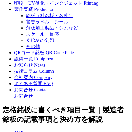
印刷
UV硬化・インクジェット
Printing
製作実績
Production
銘板（社名板・名札）
警告ラベル・シール
薄板加工製品・シムなど
スケール・目盛
支給材の刻印
その他
QRコード銘板
QR Code Plate
設備一覧
Equipment
お知らせ
News
技術コラム
Column
会社案内
Company
よくある質問
FAQ
お問合せ
Contact
お問合せ
定格銘板に書くべき項目一覧｜製造者
銘板の記載事項と決め方を解説