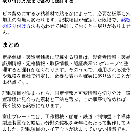
取り付け方法まで含めて設計する
ビス留めにするか粘着材で貼るかによって、必要な板厚も穴
加工の有無も変わります。記載項目が確定した段階で、
銘板
の取り付け方法
もあわせて検討しておくと手戻りがありませ
ん。
まとめ
定格銘板・製造者銘板に記載する項目は、製造者情報・製品
識別情報・定格情報・取扱情報・認証表示の5グループで整
理すると漏れがなくなります。そのうえで、適用される法令
や規格を自社で特定し、必要な表示を確実に盛り込むことが
出発点です。
記載項目が決まったら、固定情報と可変情報を切り分け、設
置環境に見合った素材と工法を選ぶ。この順序で進めれば、
長く読める銘板になります。
富山プレートでは、工作機械・船舶・鉄道・制御盤・半導体
製造装置など幅広い分野の銘板を46年にわたって製作してき
ました。記載項目のレイアウトが決まっていない段階でも、