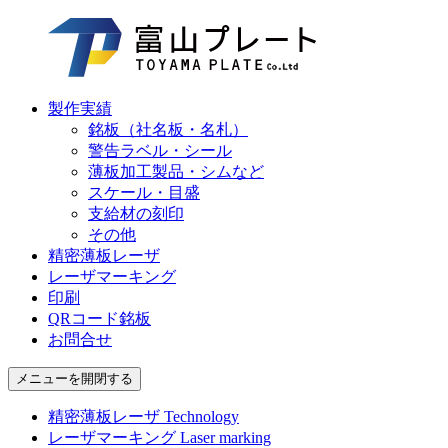
製作実績
銘板（社名板・名札）
警告ラベル・シール
薄板加工製品・シムなど
スケール・目盛
支給材の刻印
その他
精密薄板レーザ
レーザマーキング
印刷
QRコード銘板
お問合せ
メニューを開閉する
精密薄板レーザ
Technology
レーザマーキング
Laser marking