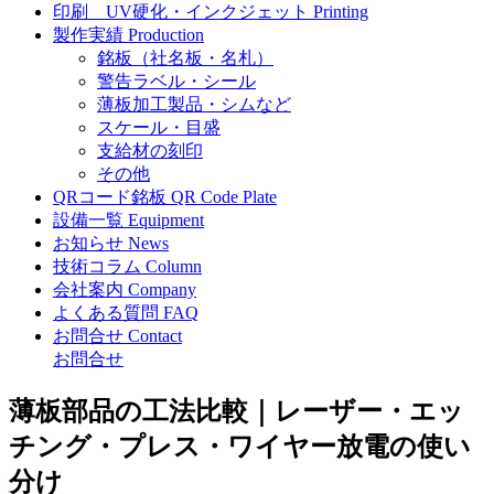
印刷
UV硬化・インクジェット
Printing
製作実績
Production
銘板（社名板・名札）
警告ラベル・シール
薄板加工製品・シムなど
スケール・目盛
支給材の刻印
その他
QRコード銘板
QR Code Plate
設備一覧
Equipment
お知らせ
News
技術コラム
Column
会社案内
Company
よくある質問
FAQ
お問合せ
Contact
お問合せ
薄板部品の工法比較｜レーザー・エッ
チング・プレス・ワイヤー放電の使い
分け