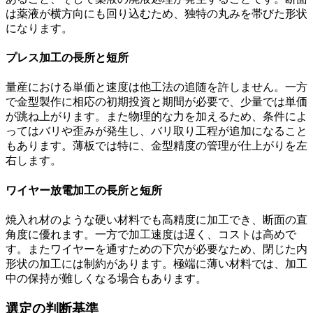
は薬液が横方向にも回り込むため、独特の丸みを帯びた形状
になります。
プレス加工の長所と短所
量産における単価と速度は他工法の追随を許しません。一方
で金型製作に相応の初期投資と期間が必要で、少量では単価
が跳ね上がります。また物理的な力を加えるため、条件によ
ってはバリや歪みが発生し、バリ取り工程が追加になること
もあります。薄板では特に、金型精度の管理が仕上がりを左
右します。
ワイヤー放電加工の長所と短所
焼入れ材のような硬い材料でも高精度に加工でき、断面の直
角度に優れます。一方で加工速度は遅く、コストは高めで
す。またワイヤーを通すための下穴が必要なため、閉じた内
形状の加工には制約があります。極端に薄い材料では、加工
中の保持が難しくなる場合もあります。
選定の判断基準