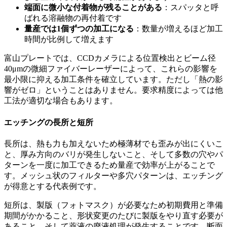
端面に微小な付着物が残ることがある
：スパッタと呼
ばれる溶融物の再付着です
量産では1個ずつの加工になる
：数量が増えるほど加工
時間が比例して増えます
富山プレートでは、CCDカメラによる位置検出とビーム径
40μmの微細ファイバーレーザーによって、これらの影響を
最小限に抑える加工条件を確立しています。ただし「熱の影
響がゼロ」ということはありません。要求精度によっては他
工法が適切な場合もあります。
エッチングの長所と短所
長所は、熱も力も加えないため極薄材でも歪みが出にくいこ
と、厚み方向のバリが発生しないこと、そして多数の穴やパ
ターンを一度に加工できるため量産で効率が上がることで
す。メッシュ状のフィルターや多穴パターンは、エッチング
が得意とする代表例です。
短所は、製版（フォトマスク）が必要なため初期費用と準備
期間がかかること、形状変更のたびに製版をやり直す必要が
あること、そして薬液の廃液処理が発生することです。断面