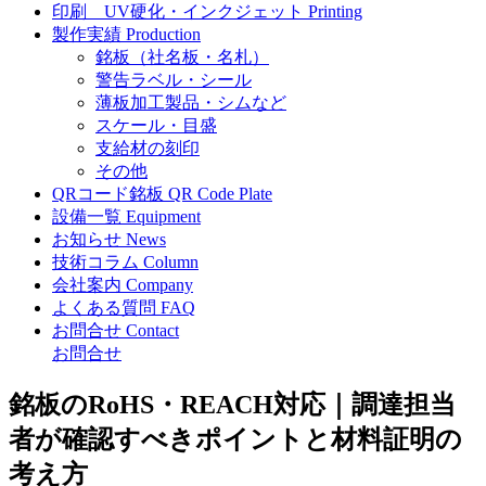
印刷
UV硬化・インクジェット
Printing
製作実績
Production
銘板（社名板・名札）
警告ラベル・シール
薄板加工製品・シムなど
スケール・目盛
支給材の刻印
その他
QRコード銘板
QR Code Plate
設備一覧
Equipment
お知らせ
News
技術コラム
Column
会社案内
Company
よくある質問
FAQ
お問合せ
Contact
お問合せ
銘板のRoHS・REACH対応｜調達担当
者が確認すべきポイントと材料証明の
考え方