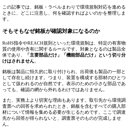
この記事では、銘板・ラベルまわりで環境規制対応を進める
ときに、どこに注意し、何を確認すればよいのかを整理しま
す。
そもそもなぜ銘板が確認対象になるのか
RoHS指令やREACH規則といった環境規制は、特定の有害物
質の使用や含有に関するルールです。対象となるのは製品全
体であり、
「主要部品だけ」「機能部品だけ」という切り分
けはされません
。
銘板は製品に恒久的に取り付けられ、出荷後も製品の一部と
して存在し続けます。つまり、装置を構成する部材のひとつ
として扱われるのが自然です。表示のための小さな部品であ
っても、確認の網から外れるわけではありません。
また、実務上より切実な理由もあります。取引先から環境調
査票への回答を求められたとき、銘板を含むすべての購入部
材について情報を集める必要が生じるためです。ここで調達
先から回答が得られないと、調査票そのものが完成しませ
ん。