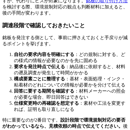
すが、代わりにビスが対象になります。
銘板の取り付け方法
を検討する際、環境規制対応の観点も判断材料に加えると、
後の手間が変わります。
調達段階で確認しておきたいこと
銘板を発注する側として、事前に押さえておくと手戻りが減
るポイントを挙げます。
自社の要求内容を明確にする
：どの規制に対する、ど
の様式の情報が必要なのかを先に固める
要求を発注時点で伝える
：納品後に依頼すると、材料
の遡及調査が発生して時間がかかる
構成要素ごとに整理する
：基材・表面処理・インク・
粘着材のどれについての情報が必要かを分けて伝える
回答に要する期間を確認する
：材料メーカーへの照会
が必要な場合、即日回答はできない
仕様変更時の再確認を想定する
：素材や工法を変更す
れば、証明も取り直しになる
特に重要なのが2番目です。
設計段階で環境規制対応の要否
がわかっているなら、見積依頼の時点で伝えてください。
後