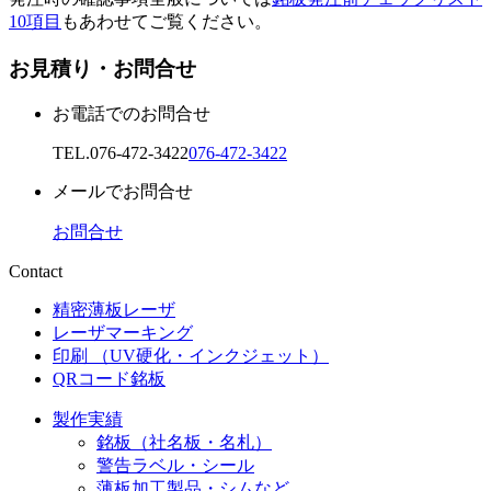
10項目
もあわせてご覧ください。
お見積り・お問合せ
お電話でのお問合せ
TEL.
076-472-3422
076-472-3422
メールでお問合せ
お問合せ
Contact
精密薄板レーザ
レーザマーキング
印刷 （UV硬化・インクジェット）
QRコード銘板
製作実績
銘板（社名板・名札）
警告ラベル・シール
薄板加工製品・シムなど