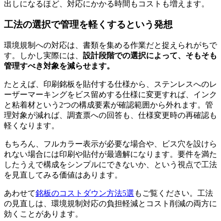
出しになるほど、対応にかかる時間もコストも増えます。
工法の選択で管理を軽くするという発想
環境規制への対応は、書類を集める作業だと捉えられがちで
す。しかし実際には、
設計段階での選択によって、そもそも
管理すべき対象を減らせます。
たとえば、印刷銘板を貼付する仕様から、ステンレスへのレ
ーザーマーキングをビス留めする仕様に変更すれば、インク
と粘着材という2つの構成要素が確認範囲から外れます。管
理対象が減れば、調査票への回答も、仕様変更時の再確認も
軽くなります。
もちろん、フルカラー表示が必要な場合や、ビス穴を設けら
れない場合には印刷や貼付が最適解になります。要件を満た
したうえで構成をシンプルにできないか、という視点で工法
を見直してみる価値はあります。
あわせて
銘板のコストダウン方法5選
もご覧ください。工法
の見直しは、環境規制対応の負担軽減とコスト削減の両方に
効くことがあります。