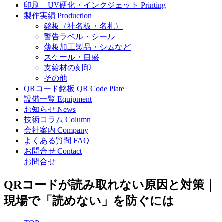
印刷
UV硬化・インクジェット
Printing
製作実績
Production
銘板（社名板・名札）
警告ラベル・シール
薄板加工製品・シムなど
スケール・目盛
支給材の刻印
その他
QRコード銘板
QR Code Plate
設備一覧
Equipment
お知らせ
News
技術コラム
Column
会社案内
Company
よくある質問
FAQ
お問合せ
Contact
お問合せ
QRコードが読み取れない原因と対策｜
現場で「読めない」を防ぐには