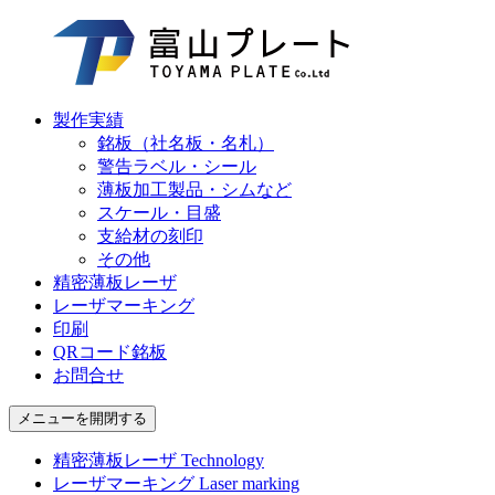
製作実績
銘板（社名板・名札）
警告ラベル・シール
薄板加工製品・シムなど
スケール・目盛
支給材の刻印
その他
精密薄板レーザ
レーザマーキング
印刷
QRコード銘板
お問合せ
メニューを開閉する
精密薄板レーザ
Technology
レーザマーキング
Laser marking