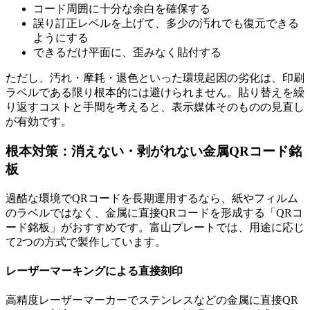
コード周囲に十分な余白を確保する
誤り訂正レベルを上げて、多少の汚れでも復元できる
ようにする
できるだけ平面に、歪みなく貼付する
ただし、汚れ・摩耗・退色といった環境起因の劣化は、印刷
ラベルである限り根本的には避けられません。貼り替えを繰
り返すコストと手間を考えると、表示媒体そのものの見直し
が有効です。
根本対策：消えない・剥がれない金属QRコード銘
板
過酷な環境でQRコードを長期運用するなら、紙やフィルム
のラベルではなく、金属に直接QRコードを形成する「QRコ
ード銘板」がおすすめです。富山プレートでは、用途に応じ
て2つの方式で製作しています。
レーザーマーキングによる直接刻印
高精度レーザーマーカーでステンレスなどの金属に直接QR