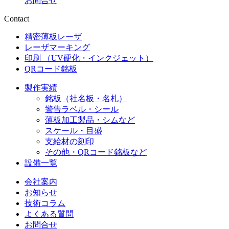
お問合せ
Contact
精密薄板レーザ
レーザマーキング
印刷 （UV硬化・インクジェット）
QRコード銘板
製作実績
銘板（社名板・名札）
警告ラベル・シール
薄板加工製品・シムなど
スケール・目盛
支給材の刻印
その他・QRコード銘板など
設備一覧
会社案内
お知らせ
技術コラム
よくある質問
お問合せ